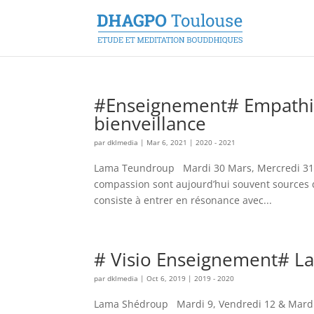
#Enseignement# Empathie 
bienveillance
par
dklmedia
|
Mar 6, 2021
|
2020 - 2021
Lama Teundroup Mardi 30 Mars, Mercredi 31 M
compassion sont aujourd’hui souvent sources d
consiste à entrer en résonance avec...
# Visio Enseignement# La
par
dklmedia
|
Oct 6, 2019
|
2019 - 2020
Lama Shédroup Mardi 9, Vendredi 12 & Mardi 