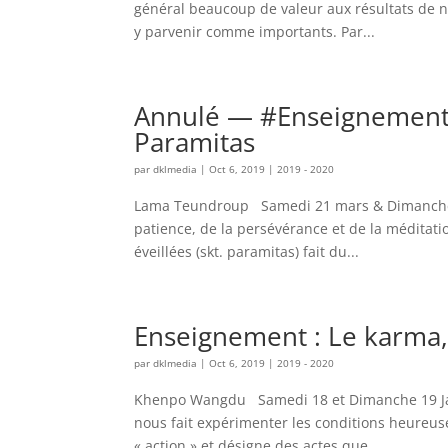
général beaucoup de valeur aux résultats de 
y parvenir comme importants. Par...
Annulé — #Enseignement# 
Paramitas
par
dklmedia
|
Oct 6, 2019
|
2019 - 2020
Lama Teundroup Samedi 21 mars & Dimanche 22
patience, de la persévérance et de la méditatio
éveillées (skt. paramitas) fait du...
Enseignement : Le karma,
par
dklmedia
|
Oct 6, 2019
|
2019 - 2020
Khenpo Wangdu Samedi 18 et Dimanche 19 Janvi
nous fait expérimenter les conditions heureus
« action » et désigne des actes que...