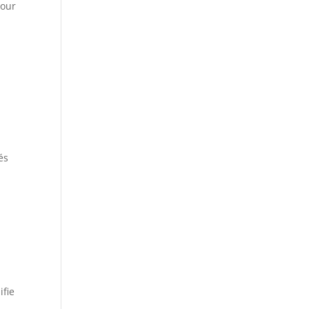
pour
és
ifie