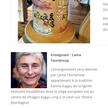
Dan
Occ
Pen
méd
dis
Enseignant :
Lama
Teundroup
L’enseignement sera donnée
par Lama Teundroup
appartenant à la tradition
Karma Kagyu de la lignée
tibétaine bouddhiste dont le siège européen est au
centre de Dhagpo Kagyu Ling à St-Léon sur Vézère
(Dordogne)